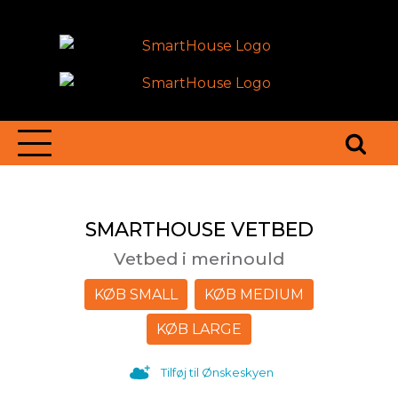
SMARTHOUSE VETBED
Vetbed i merinould
KØB SMALL
KØB MEDIUM
KØB LARGE
Tilføj til Ønskeskyen