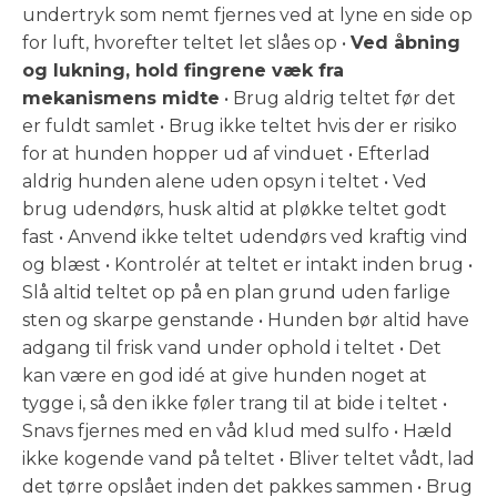
undertryk som nemt fjernes ved at lyne en side op
for luft, hvorefter teltet let slåes op •
Ved åbning
og lukning, hold fingrene væk fra
mekanismens midte
• Brug aldrig teltet før det
er fuldt samlet • Brug ikke teltet hvis der er risiko
for at hunden hopper ud af vinduet • Efterlad
aldrig hunden alene uden opsyn i teltet • Ved
brug udendørs, husk altid at pløkke teltet godt
fast • Anvend ikke teltet udendørs ved kraftig vind
og blæst • Kontrolér at teltet er intakt inden brug •
Slå altid teltet op på en plan grund uden farlige
sten og skarpe genstande • Hunden bør altid have
adgang til frisk vand under ophold i teltet • Det
kan være en god idé at give hunden noget at
tygge i, så den ikke føler trang til at bide i teltet •
Snavs fjernes med en våd klud med sulfo • Hæld
ikke kogende vand på teltet • Bliver teltet vådt, lad
det tørre opslået inden det pakkes sammen • Brug